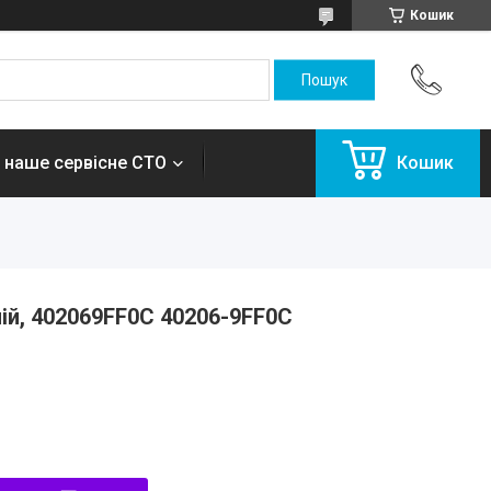
Кошик
 наше сервісне СТО
Кошик
ій, 402069FF0C 40206-9FF0C