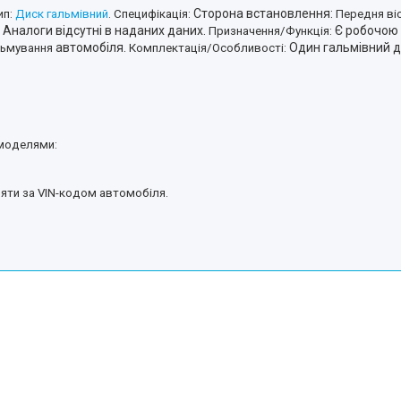
Сторона встановлення:
ип:
Диск гальмівний
.
Специфікація:
Передня ві
Аналоги відсутні в наданих даних.
Є робочою 
Призначення/Функція:
автомобіля.
Один гальмівний д
льмування
Комплектація/Особливості:
 моделями:
ряти за VIN-кодом автомобіля.