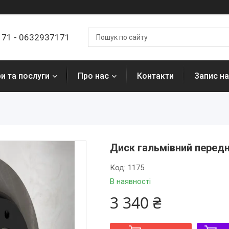
7171 - 0632937171
и та послуги
Про нас
Контакти
Запис на
Диск гальмівний передн
Код:
1175
В наявності
3 340 ₴