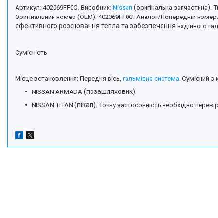
.
(
).
Артикул:
402069FF0C
Виробник:
Nissan
оригінальна запчастина
Т
.
Оригінальний номер (OEM):
402069FF0C
Аналог/Попередній номер:
ефективного розсіювання тепла та забезпечення
надійного га
Сумісність
Місце встановлення:
Передня вісь,
гальмівна система
.
Сумісний з
(позашляховик).
NISSAN ARMADA
(пікап).
NISSAN TITAN
Точну застосовність необхідно переві