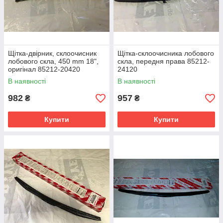
Щітка-двірник, склоочисник
Щітка-склоочисника лобового
лобового скла, 450 mm 18",
скла, передня права 85212-
оригінал 85212-20420
24120
В наявності
В наявності
982
957
₴
₴
Купити
Купити