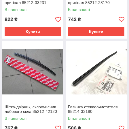
оригінал 85212-33231
оригінал 85212-28170
В наявності
В наявності
822
742
₴
₴
Купити
Купити
Щітка-двірник, склоочисник
Резинка стеклоочистителя
лобового скла 85212-42120
85214-33180.
В наявності
В наявності
767
506
₴
₴