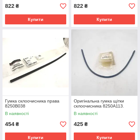
822
822
₴
₴
Купити
Купити
Гумка склоочисника права
Оригінальна гумка щітки
8250B038
склоочисника 8250A113.
В наявності
В наявності
454
425
₴
₴
Купити
Купити