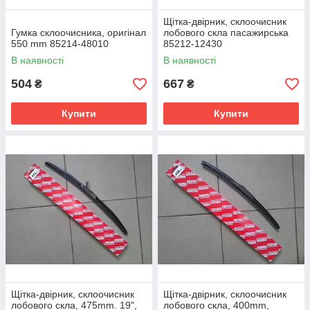
Щітка-двірник, склоочисник
Гумка склоочисника, оригінал
лобового скла пасажирська
550 mm 85214-48010
85212-12430
В наявності
В наявності
504
667
₴
₴
Купити
Купити
Щітка-двірник, склоочисник
Щітка-двірник, склоочисник
лобового скла, 475mm. 19",
лобового скла, 400mm,