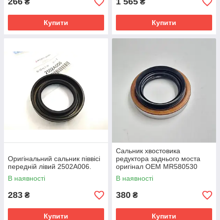
266
1 565
₴
₴
Купити
Купити
Сальник хвостовика
Оригінальний сальник піввісі
редуктора заднього моста
передній лівий 2502A006.
оригінал OEM MR580530
В наявності
В наявності
283
380
₴
₴
Купити
Купити