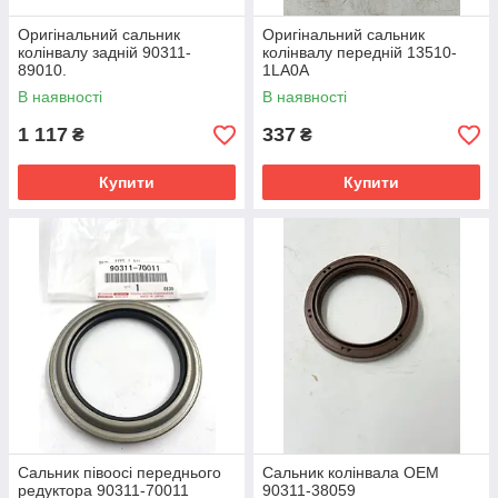
Оригінальний сальник
Оригінальний сальник
колінвалу задній 90311-
колінвалу передній 13510-
89010.
1LA0A
В наявності
В наявності
1 117
337
₴
₴
Купити
Купити
Сальник півоосі переднього
Сальник колінвала OEM
редуктора 90311-70011
90311-38059