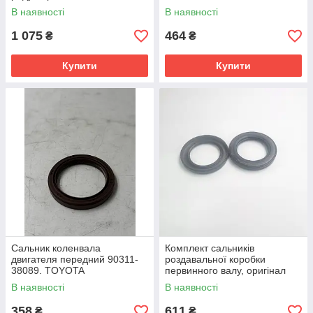
В наявності
В наявності
1 075
464
₴
₴
Купити
Купити
Сальник коленвала
Комплект сальників
двигателя передний 90311-
роздавальної коробки
38089. TOYOTA
первинного валу, оригінал
MR145502
В наявності
В наявності
358
611
₴
₴