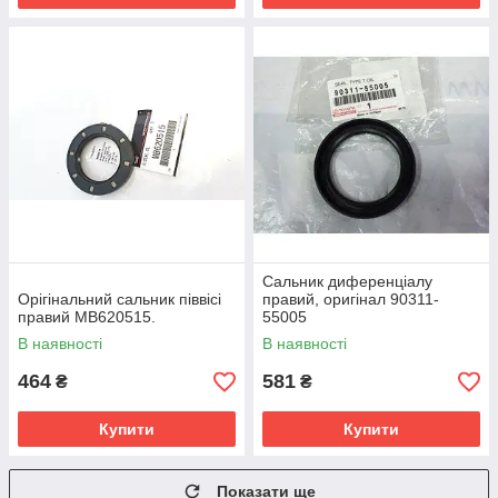
Сальник диференціалу
Орігінальний сальник піввісі
правий, оригінал 90311-
правий MB620515.
55005
В наявності
В наявності
464
581
₴
₴
Купити
Купити
Показати ще