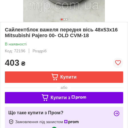
Сайлентблок важеля передня вісь 48х53х16
Mitsubishi Pajero 00- OLD CVM-18
В наявності
Код: 72196
Роздріб
403
₴
Купити
або
Купити з
Що таке купити з Пром?
Замовлення під захистом