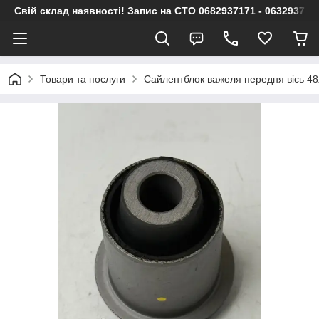
Свій склад наявності! Запис на СТО 0682937171 - 063293717
Товари та послуги
Сайлентблок важеля передня вісь 48