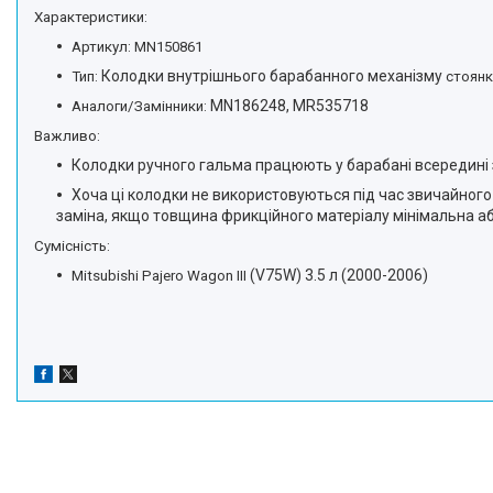
Характеристики:
Артикул:
MN150861
Колодки внутрішнього барабанного механізму
Тип:
стоянк
MN186248, MR535718
Аналоги/Замінники:
Важливо:
Колодки ручного гальма працюють у барабані всередині з
Хоча ці колодки не використовуються під час звичайного
заміна, якщо товщина фрикційного матеріалу мінімальна а
Сумісність:
(V75W) 3.5 л (2000-2006)
Mitsubishi Pajero Wagon III