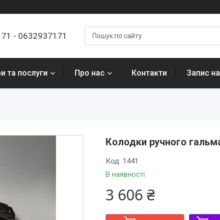
7171 - 0632937171
и та послуги
Про нас
Контакти
Запис на
Колодки ручного гальма 
Код:
1441
В наявності
3 606 ₴