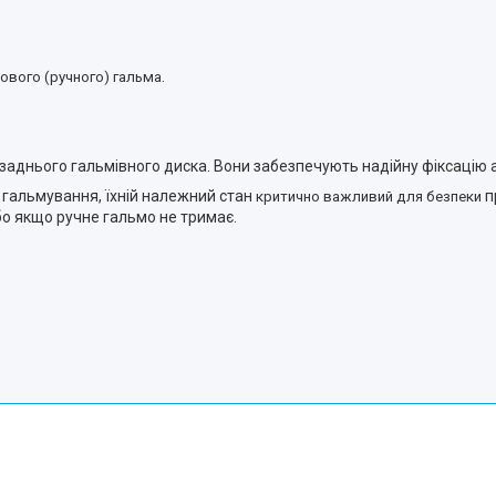
.
ового (ручного) гальма
аднього гальмівного диска. Вони забезпечують надійну фіксацію а
 гальмування, їхній належний стан
п
критично важливий для безпеки
бо якщо ручне гальмо не тримає.