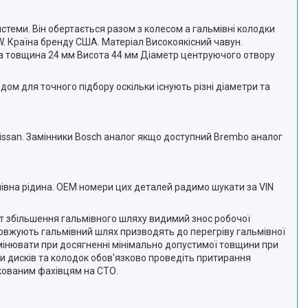
теми. Він обертається разом з колесом а гальмівні колодки
. Країна бренду США. Матеріал Високоякісний чавун.
на товщина 24 мм Висота 44 мм Діаметр центруючого отвору
дом для точного підбору оскільки існують різні діаметри та
ssan. Замінники Bosch аналог якщо доступний Brembo аналог
ьмівна рідина. ОЕМ номери цих деталей радимо шукати за VIN
гіт збільшення гальмівного шляху видимий знос робочої
довжують гальмівний шлях призводять до перегріву гальмівної
амінювати при досягненні мінімально допустимої товщини при
ни дисків та колодок обов'язково проведіть притирання
ікованим фахівцям на СТО.