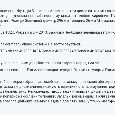
значення Функція Є ключовим компонентом дискової гальмівної сис
тя для уповільнення або повної зупинки автомобіля. Виробник TRW
ерхня. Розміри Зовнішній діаметр 296 мм Товщина 26 мм Мінімаль
.
gue T32U. Роки випуску 2013. Важливо Необхідна перевірка за VIN ко
елемент гальмівної системи. Не застосовується.
T0B Nissan 402065HA0A Renault 402066624R Renault 402064EA0A Ni
ніверсальними для лівої та правої сторони передньої осі.
єю запчастиною Гальмівні колодки передні. Гальмівні супорти. Гал
 або на кермі вібрація автомобіля при гальмуванні скрип або скре
ні гальмівні диски значно знижують ефективність гальмування по
є безпеці руху. Рекомендації щодо заміни Гальмівні диски слід з
 попарно на осі лівий та правий. Загальні рекомендації Після замі
магає спеціальних навичок. Радимо довіряти заміну тільки кваліф