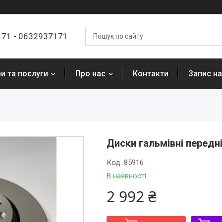
7171 - 0632937171
и та послуги
Про нас
Контакти
Запис на
Диски гальмівні передн
Код:
85916
В наявності
2 992 ₴