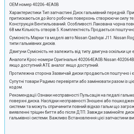
ОЕМ номер 40206-4EA0B
Характеристики Тип запчастині Диск гальмівний передній. При
притискаються до його робочих поверхонь створюючи силу тер
Конструкція Вентильований. Особливості Лакована чорна пов
68 мм Кількість отворів 5. Комплектність Продається поштучно
Сумісність Марки та моделі авто Nissan Qashqai J11. Nissan Ro
типи гальмівних дисків.
Двигуни Сумісність не залежить від типу двигуна оскільки це 
Аналоги Крос-номери Оригінальні 402064EA0B Nissan 402064B
якщо доступний ATE аналог якщо доступний.
Протилежна сторона Зазвичай диски продаються поштучно і є у
Супутні товари Радимо перевіряти або замінювати разом із ці
кодом.
Рекомендації Ознаки несправності Пульсація на педалі гальма
поверхні диска. Наслідки несправності Зношені або пошкодже
системи та можуть спричинити повний відказ гальм що загрожу
виявленні тріщин биття або після ДТП. Завжди замінюйте диски
гальмівної системи. Важливо Встановлення цієї запчастини ви