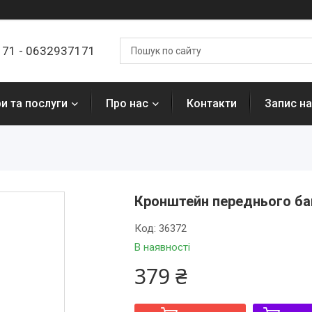
7171 - 0632937171
и та послуги
Про нас
Контакти
Запис на
Кронштейн переднього бам
Код:
36372
В наявності
379 ₴