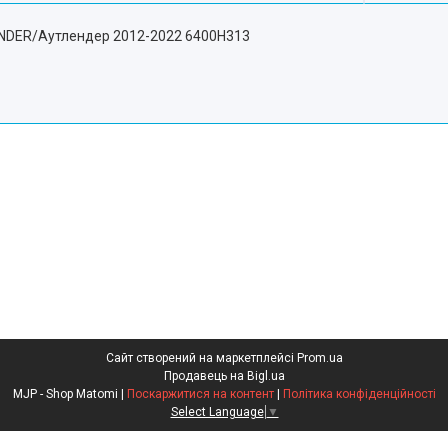
ANDER/Аутлендер 2012-2022 6400H313
Сайт створений на маркетплейсі
Prom.ua
Продавець на Bigl.ua
MJP - Shop Matomi |
Поскаржитися на контент
|
Політика конфіденційності
Select Language
▼