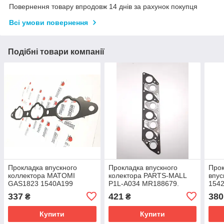
Повернення товару впродовж 14 днів за рахунок покупця
Всі умови повернення
Подібні товари компанії
Прокладка впускного
Прокладка впускного
Прок
коллектора MATOMI
колектора PARTS-MALL
впус
GAS1823 1540A199
P1L-A034 MR188679.
1542
337
421
380
₴
₴
Купити
Купити