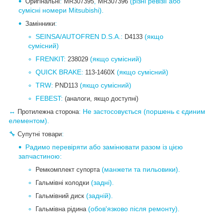
:
,
(різні ревізії або
Оригінальні
MR307395
MR307396
сумісні номери Mitsubishi).
:
Замінники
SEINSA/AUTOFREN D.S.A.:
(якщо
D4133
сумісний)
FRENKIT:
(якщо сумісний)
238029
QUICK BRAKE:
(якщо сумісний)
113-1460X
TRW:
(якщо сумісний)
PND113
FEBEST:
(аналоги, якщо доступні)
↔
: Не застосовується (поршень є єдиним
Протилежна сторона
елементом).
🔧
:
Супутні товари
Радимо перевіряти або замінювати разом із цією
запчастиною:
(манжети та пильовики).
Ремкомплект супорта
(задні).
Гальмівні колодки
(задній).
Гальмівний диск
(обов'язково після ремонту).
Гальмівна рідина