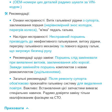
(OEM-номери цих деталей радимо шукати за VIN-
кодом.)
🛠
:
Рекомендації
:
з супорта,
Ознаки несправності
Витік гальмівної рідини
(нерівномірний знос колодок,
заклинювання поршня
перегрів колеса),
.
"м'яка" педаль гальма
: Несправний поршень
Наслідки несправності
призводить до
,
,
неефективного гальмування
витоку рідини
та
,
перегріву гальмівного механізму
повного відказу гальм
що загрожує безпеці руху.
: Поршень слід замінювати
Рекомендації щодо заміни
при виявленні витоків, заклинювання або корозії.
Завжди замінюйте поршень
комплектом з новим
(ущільненнями).
ремкомплектом
: Після ремонту супорта
Загальні рекомендації
обов'язково
для видалення
прокачайте гальмівну систему
повітря.
Важливо: Встановлення цієї запчастини вимагає
спеціальних навичок. Радимо довіряти заміну тільки
кваліфікованим фахівцям на СТО.
Приховати