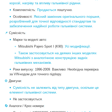
корозії, нагріву та впливу гальмівної рідини.
: Продається
.
Комплектність
поштучно
: Якісний замінник оригінального поршня,
Особливості
розроблений для точної відповідності стандартам та
забезпечення надійної роботи гальмівної системи.
📌
:
Сумісність
:
Марки та моделі авто
: Усі модифікації.
Mitsubishi Pajero Sport I (K90)
Також застосовується на деяких інших моделях
Mitsubishi з аналогічною конструкцією задніх
гальмівних механізмів.
:
.
Роки випуску
1996-2009
Важливо: Необхідна перевірка
за VIN-кодом для точного підбору.
⚙️
:
Двигуни
Сумісність не залежить від типу двигуна, оскільки це
елемент гальмівної системи.
.
Не застосовується
🔄
:
Аналоги / Крос-номери