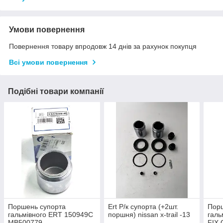
Умови повернення
Повернення товару впродовж 14 днів за рахунок покупця
Всі умови повернення
Подібні товари компанії
Поршень супорта
Ert Р/к супорта (+2шт.
Пор
гальмівного ERT 150949C
поршня) nissan x-trail -13
галь
MB500779
FIX 