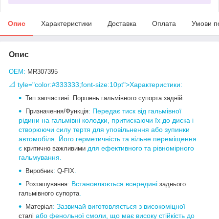
Опис
Характеристики
Доставка
Оплата
Умови п
Опис
:
OEM
MR307395
📐
tyle="color:#333333;font-size:10pt">Характеристики
:
:
.
Тип запчастині
Поршень гальмівного супорта задній
: Передає тиск від гальмівної
Призначення/Функція
рідини на гальмівні колодки, притискаючи їх до диска і
створюючи силу тертя для уповільнення або зупинки
автомобіля. Його герметичність та вільне переміщення
є
для ефективного та рівномірного
критично важливими
гальмування.
:
.
Виробник
Q-FIX
: Встановлюється всередині
Розташування
заднього
.
гальмівного супорта
: Зазвичай виготовляється з високоміцної
Матеріал
або фенольної смоли, що має високу стійкість до
сталі