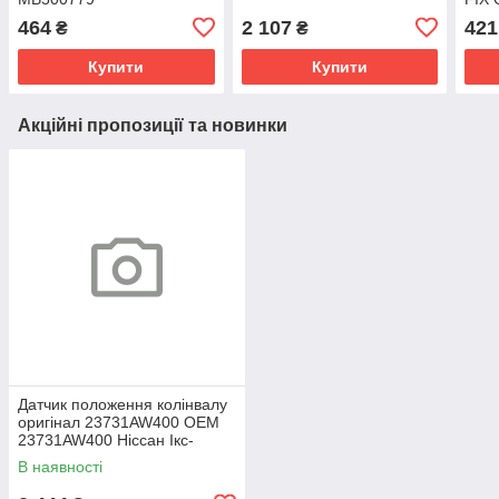
4773
464
2 107
421
₴
₴
A01,
Купити
Купити
Акційні пропозиції та новинки
Датчик положення колінвалу
оригінал 23731AW400 OEM
23731AW400 Ніссан Ікс-
Трейл 2001-2013
В наявності