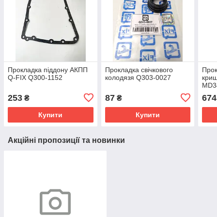
Прокладка піддону АКПП
Прокладка свічкового
Прок
Q-FIX Q300-1152
колодязя Q303-0027
криш
MD3
253
87
674
₴
₴
Купити
Купити
Акційні пропозиції та новинки