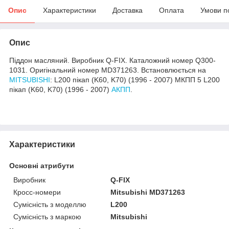
Опис
Характеристики
Доставка
Оплата
Умови п
Опис
Піддон масляний. Виробник Q-FIX. Каталожний номер Q300-
1031. Оригінальний номер MD371263. Встановлюється на
MITSUBISHI
: L200 пікап (K60, K70) (1996 - 2007) МКПП 5 L200
пікап (K60, K70) (1996 - 2007)
АКПП
.
Характеристики
Основні атрибути
Виробник
Q-FIX
Кросс-номери
Mitsubishi MD371263
Сумісність з моделлю
L200
Сумісність з маркою
Mitsubishi