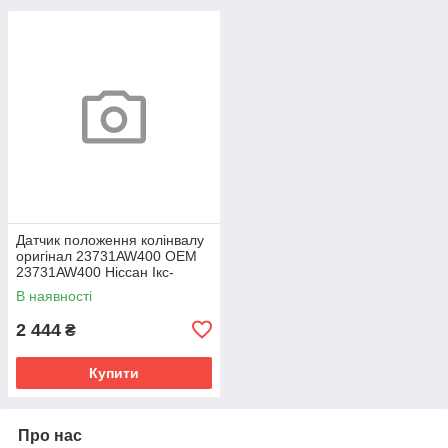
Датчик положення колінвалу
оригінал 23731AW400 OEM
23731AW400 Ніссан Ікс-
Трейл 2001-2013
В наявності
2 444
₴
Купити
Про нас