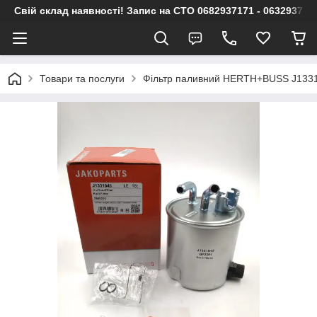
Свій склад наявності! Запис на СТО 0682937171 - 063293717
Товари та послуги
Фільтр паливний HERTH+BUSS J1331