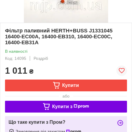
Фільтр паливний HERTH+BUSS J1331045
16400-EC00A, 16400-EB310, 16400-EC00C,
16400-EB31A
В наявності
Код: 14095
Роздріб
1 011
₴
Купити
або
Купити з
Що таке купити з Пром?
Замовлення під захистом