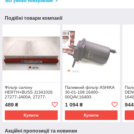
Всі умови повернення
Подібні товари компанії
Фільтр салону
Паливний фільтр ASHIKA
Пали
HERTH+BUSS J1341026
30-01-108 16400-
DEN
27277-JA00A, 27277-
00QAV,16400-
1640
JA00C, B7277-JN20A,
AY60A,16400-AY61A,
BC40
489
1 094
944
₴
₴
27277-JN20A, B7277-
16400-BC40A, 16400-
1640
JN20A
BN700, 16401-00Q0D,
84A
Купити
Купити
16401-00QAA,
Акційні пропозиції та новинки