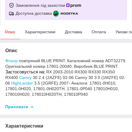
Замовлення під захистом
Доступна доставка
Опис
Характеристики
Доставка
Оплата
Умови п
Опис
Фільтр
повітряний BLUE PRINT. Каталожний номер ADT32279.
Оригінальний номер 17801-20040. Виробник BLUE PRINT.
Застосовується на:
RX 2003-2010 RX300 RX330 RX350
RX400
Camry
30 2.4 (2AZFE) 02-06 Camry 30 3.0 (1MZFE) 02-
06
HighLander
3.5 (2GRFE) 2007- Аналоги: 17801-0H010,
17801-0H020, 17801-0H020TH, 17801-0P040 178010H010,
178010H020, 178010H020TH, 178010P040
Приховати
Характеристики