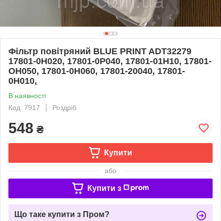
Фільтр повітряний BLUE PRINT ADT32279
17801-0H020, 17801-0P040, 17801-01H10, 17801-
OH050, 17801-0H060, 17801-20040, 17801-
0H010,
В наявності
Код: 7917
Роздріб
548
₴
Купити
або
Купити з
Що таке купити з Пром?