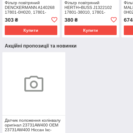
Фільтр повітряний
Фільтр повітряний
Філь
DENCKERMANN A140268
HERTH+BUSS J1322102
MALL
17801-0H020, 17801-
17801-38010, 17801-
0H02
0P040, 17801-01H10,
38011, 17801-0V010,
1780
303
380
674
₴
₴
17801-OH050, 17801-
17801-0V020,
OH05
0H060, 17801-20040,
178010V040, 17801-
1780
Купити
Купити
17801-0H010,
YZZ10
0H01
Акційні пропозиції та новинки
Датчик положення колінвалу
оригінал 23731AW400 OEM
23731AW400 Ніссан Ікс-