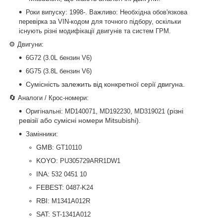
:
.
Роки випуску
1998-
Важливо: Необхідна обов'язкова
перевірка за VIN-кодом для точного підбору, оскільки
існують різні модифікації двигунів та систем ГРМ.
⚙️
:
Двигуни
6G72 (3.0L бензин V6)
6G75 (3.8L бензин V6)
Сумісність залежить від конкретної серії двигуна.
🔄
:
Аналоги / Крос-номери
:
,
,
(різні
Оригінальні
MD140071
MD192230
MD319021
ревізії або сумісні номери Mitsubishi).
:
Замінники
GMB:
GT10110
KOYO:
PU305729ARR1DW1
INA:
532 0451 10
FEBEST:
0487-K24
RBI:
M1341A012R
SAT:
ST-1341A012