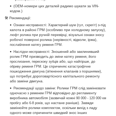
(OEM-номери цих деталей радимо шукати за VIN-
кодом.)
🛠
:
Рекомендації
:
з-під
Ознаки несправності
Характерний шум (гул, скрегіт)
капота в районі ГРМ (особливо при холодному запуску),
при ручній перевірці,
люфт ролика
візуальні ознаки зносу
робочої поверхні ролика (нерівності, відколи, іржа),
.
послаблення натягу ременя ГРМ
: Зношений або заклинивший
Наслідки несправності
ролик ГРМ призводить до
, його
зміни натягу ременя
,
або, що найгірше, до
прослизання
перескоку зубців
. Це спричиняє
обриву ременя ГРМ
катастрофічне
(зіткнення клапанів з поршнями),
пошкодження двигуна
що потребує дороговартісного капітального ремонту
або заміни двигуна.
: Ролики ГРМ слід замінювати
Рекомендації щодо заміни
відповідно до регламенту
одночасно з ременем ГРМ
виробника автомобіля (зазвичай кожні
90 000 - 120 000 км
або
, що настане раніше). Завжди
пробігу
6-8 років
замінюйте ролики
, оскільки вихід з ладу
комплектом
одного може спричинити швидкий знос інших