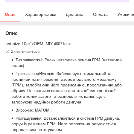
Опис
Характеристики
Доставка
Оплата
Умови п
Опис
ont-size:10pt">OEM
:
MD140071an>
📐
:
Характеристики
:
(натяжний
Тип запчастині
Ролик натягувача ременя ГРМ
ролик).
: Забезпечує оптимальний та
Призначення/Функція
постійний натяг ременя газорозподільного механізму
(ГРМ), запобігаючи його провисанню, прослизанню або
обриву. Це
для точної синхронізації
критично важливо
роботи колінчастого та розподільчих валів, що є
запорукою надійної роботи двигуна.
:
.
Виробник
MATOMI
: Встановлюється в
,
Розташування
системі ГРМ двигуна
поруч із ременем ГРМ. Його положення регулюється
гідравлічним натягувачем.