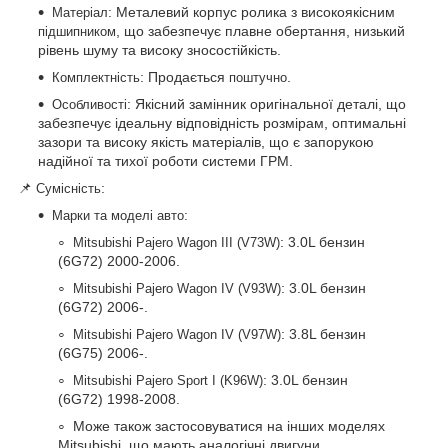
: Металевий корпус ролика з високоякісним
Матеріал
, що забезпечує плавне обертання, низький
підшипником
рівень шуму та високу зносостійкість.
: Продається
.
Комплектність
поштучно
: Якісний замінник оригінальної деталі, що
Особливості
забезпечує ідеальну відповідність розмірам, оптимальні
зазори та високу якість матеріалів, що є запорукою
надійної та тихої роботи системи ГРМ.
📌
:
Сумісність
:
Марки та моделі авто
: 3.0L бензин
Mitsubishi Pajero Wagon III (V73W)
(6G72) 2000-2006.
: 3.0L бензин
Mitsubishi Pajero Wagon IV (V93W)
(6G72) 2006-.
: 3.8L бензин
Mitsubishi Pajero Wagon IV (V97W)
(6G75) 2006-.
: 3.0L бензин
Mitsubishi Pajero Sport I (K96W)
(6G72) 1998-2008.
Може також застосовуватися на інших моделях
Mitsubishi, що мають аналогічні двигуни.