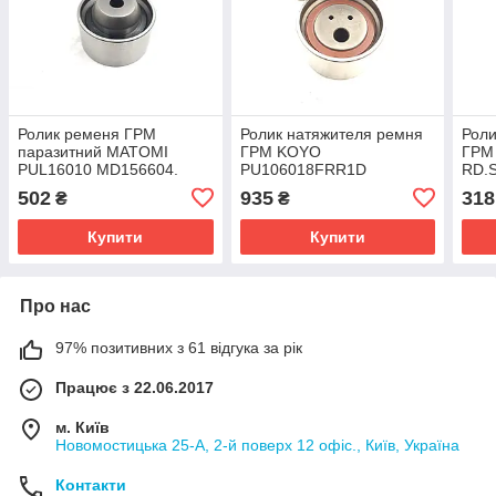
Ролик ременя ГРМ
Ролик натяжителя ремня
Роли
паразитний MATOMI
ГРМ KOYO
ГРМ
PUL16010 MD156604.
PU106018FRR1D
RD.
MD140071.
MD1
502
935
318
₴
₴
Купити
Купити
Про нас
97% позитивних з 61 відгука за рік
Працює з 22.06.2017
м. Київ
Новомостицька 25-А, 2-й поверх 12 офіс., Київ, Україна
Контакти