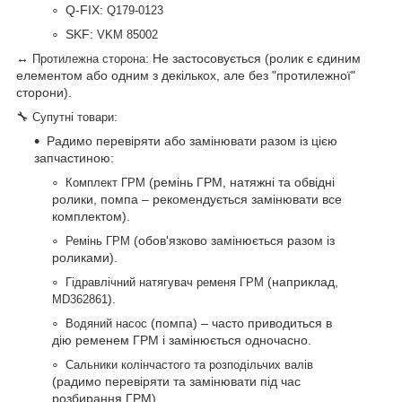
Q-FIX:
Q179-0123
SKF:
VKM 85002
↔
: Не застосовується (ролик є єдиним
Протилежна сторона
елементом або одним з декількох, але без "протилежної"
сторони).
🔧
:
Супутні товари
Радимо перевіряти або замінювати разом із цією
запчастиною:
(ремінь ГРМ, натяжні та обвідні
Комплект ГРМ
ролики, помпа – рекомендується замінювати все
комплектом).
(обов'язково замінюється разом із
Ремінь ГРМ
роликами).
(наприклад,
Гідравлічний натягувач ременя ГРМ
).
MD362861
(помпа) – часто приводиться в
Водяний насос
дію ременем ГРМ і замінюється одночасно.
Сальники колінчастого та розподільчих валів
(радимо перевіряти та замінювати під час
розбирання ГРМ).