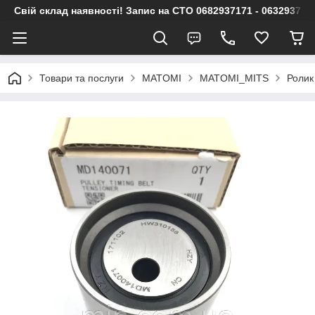
Свій склад наявності! Запис на СТО 0682937171 - 063293717
Товари та послуги
MATOMI
MATOMI_MITS
Роли