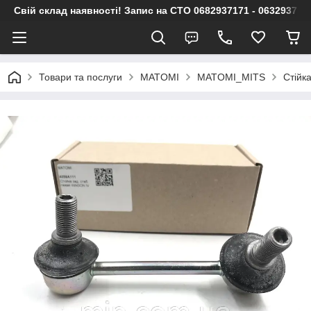
Свій склад наявності! Запис на СТО 0682937171 - 063293717
Товари та послуги
MATOMI
MATOMI_MITS
Стійк