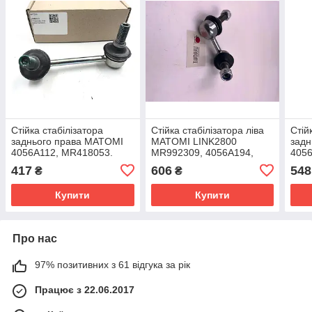
Стійка стабілізатора
Стійка стабілізатора ліва
Стій
заднього права MATOMI
MATOMI LINK2800
задн
4056A112, MR418053.
MR992309, 4056A194,
405
4056A192.
417
606
548
₴
₴
Купити
Купити
Про нас
97% позитивних з 61 відгука за рік
Працює з 22.06.2017