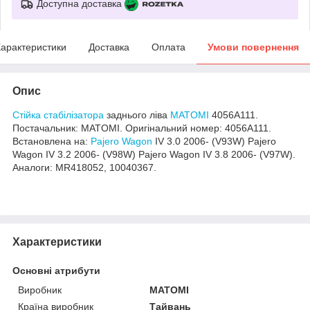
Доступна доставка
арактеристики
Доставка
Оплата
Умови повернення
Опис
Стійка стабілізатора
заднього ліва
MATOMI
4056A111.
Постачальник: MATOMI. Оригінальний номер: 4056A111.
Встановлена на:
Pajero Wagon
IV 3.0 2006- (V93W) Pajero
Wagon IV 3.2 2006- (V98W) Pajero Wagon IV 3.8 2006- (V97W).
Аналоги: MR418052, 10040367.
Характеристики
Основні атрибути
Виробник
MATOMI
Країна виробник
Тайвань