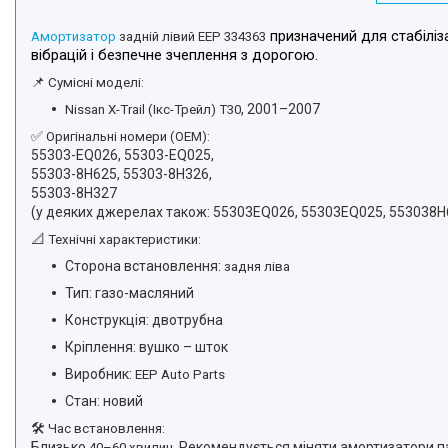
призначений для стабіліза
Амортизатор
задній лівий EEP 334363
вібрацій і безпечне зчеплення з дорогою.
📌
Сумісні моделі:
, 2001–2007
Nissan X-Trail (Ікс-Трейл) T30
✅
Оригінальні номери (OEM):
55303-EQ026, 55303-EQ025,
55303-8H625, 55303-8H326,
55303-8H327
(у деяких джерелах також: 55303EQ026, 55303EQ025, 553038H6
📐
Технічні характеристики:
Сторона встановлення:
задня ліва
Тип: газо-масляний
Конструкція: двотрубна
Кріплення: вушко – шток
Виробник:
EEP Auto Parts
Стан: новий
🛠️
Час встановлення:
Близько
. Рекомендується міняти амортизатори п
40–60 хвилин