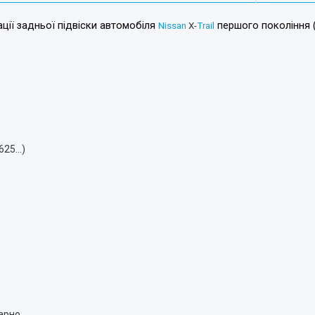
ції задньої підвіски автомобіля
першого покоління 
Nissan
X-
Trail
25...)
арно.