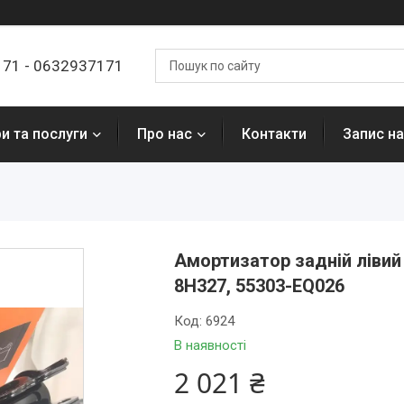
7171 - 0632937171
и та послуги
Про нас
Контакти
Запис на
Амортизатор задній лівий 
8H327, 55303-EQ026
Код:
6924
В наявності
2 021 ₴