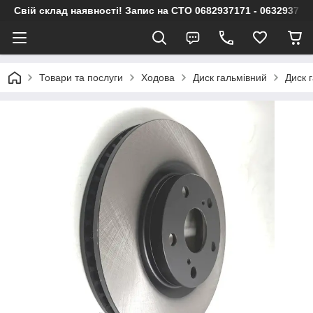
Свій склад наявності! Запис на СТО 0682937171 - 063293717
Товари та послуги
Ходова
Диск гальмівний
Диск 