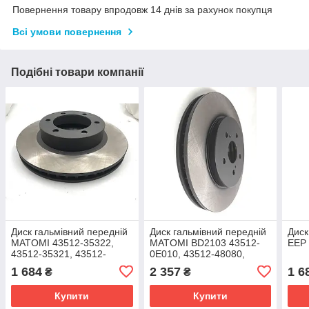
Повернення товару впродовж 14 днів за рахунок покупця
Всі умови повернення
Подібні товари компанії
Диск гальмівний передній
Диск гальмівний передній
Диск
MATOMI 43512-35322,
MATOMI BD2103 43512-
EEP
43512-35321, 43512-
0E010, 43512-48080,
35320.
43512-48081, 43512-
1 684
2 357
1 6
₴
₴
48090, 43512-48100
Купити
Купити