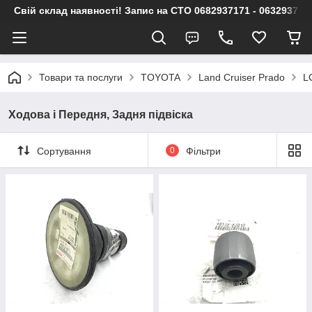
Свій склад наявності! Запис на СТО 0682937171 - 063293717
Товари та послуги
TOYOTA
Land Cruiser Prado
L
Ходова і Передня, Задня підвіска
Сортування
0
Фільтри