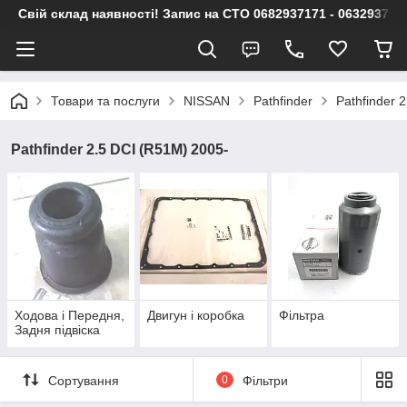
Свій склад наявності! Запис на СТО 0682937171 - 063293717
Товари та послуги
NISSAN
Pathfinder
Pathfinder 
Pathfinder 2.5 DCI (R51M) 2005-
Ходова і Передня,
Двигун і коробка
Фільтра
Задня підвіска
Сортування
0
Фільтри