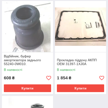
Відбійник, буфер
амортизатора заднього
Прокладка піддону АКПП
55240-0W010.
OEM 31397-1XJ0A
В наявності
В наявності
608
1 854
₴
₴
Купити
Купити