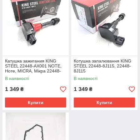
Катушка зажигания KING
Котушка запалювання KING
STEEL 22448-AX001 NOTE,
STEEL 22448-8J115, 22448-
Ноте, MICRA, Мікра 22448-
8J115
1F700, 224481F700
В наявності
В наявності
1 349
1 349
₴
₴
Купити
Купити