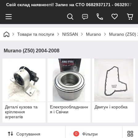
Свій склад наявності! Запис на СТО 0682937171 - 063293717
Товари та послуги
NISSAN
Murano
Murano (Z50)
Murano (Z50) 2004-2008
Деталі кузова та
Електрообладнанн
Двигун і коробка
кріплення
я і Свічки
агрегатів
Сортування
0
Фільтри