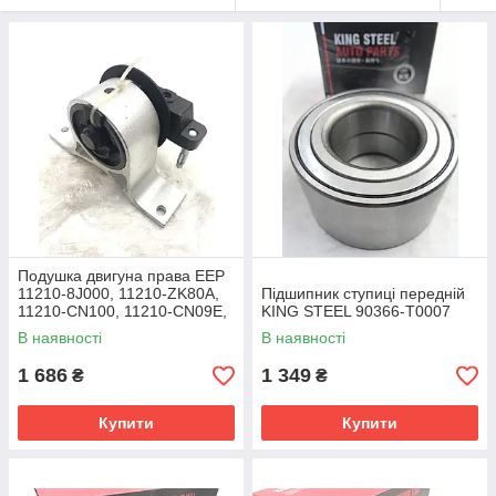
Подушка двигуна права EEP
11210-8J000, 11210-ZK80A,
Підшипник ступиці передній
11210-CN100, 11210-CN09E,
KING STEEL 90366-T0007
11210-CN00A, 11210-CN000,
В наявності
В наявності
11210-9Y000, 11210-8J00A
1 686
1 349
₴
₴
Купити
Купити