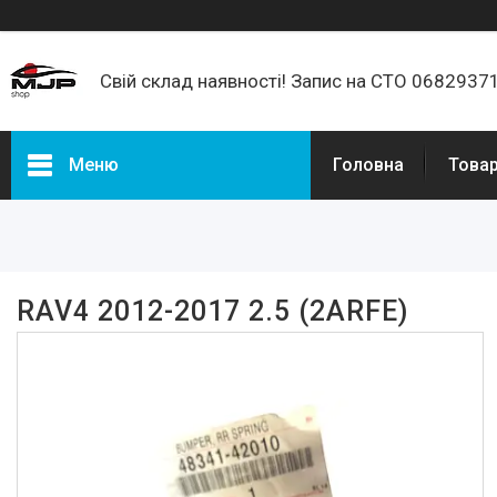
Свій склад наявності! Запис на СТО 068293
Меню
Головна
Товар
Фільтри
Ціна
RAV4 2012-2017 2.5 (2ARFE)
В наявності
Так
2
Виробник
555
1
Toyota
1