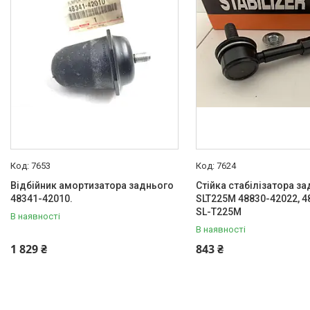
7653
7624
Відбійник амортизатора заднього
Стійка стабілізатора за
48341-42010.
SLT225M 48830-42022, 4
SL-T225M
В наявності
В наявності
1 829 ₴
843 ₴