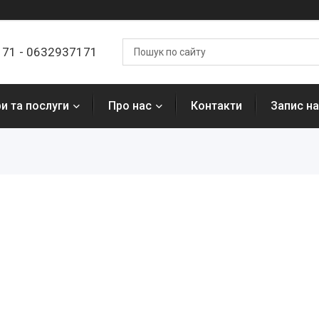
7171 - 0632937171
и та послуги
Про нас
Контакти
Запис на