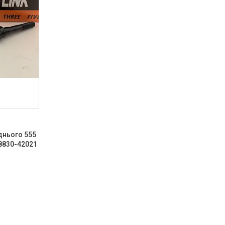
днього 555
8830-42021