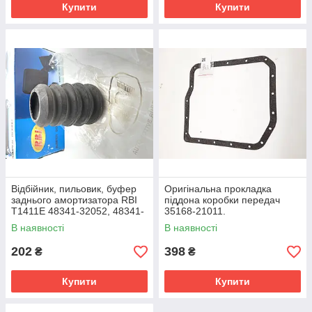
Купити
Купити
Відбійник, пильовик, буфер
Оригінальна прокладка
заднього амортизатора RBI
піддона коробки передач
T1411E 48341-32052, 48341-
35168-21011.
05010
В наявності
В наявності
202
398
₴
₴
Купити
Купити