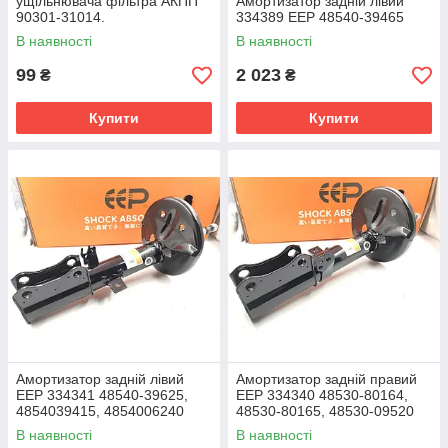
ущільнювача фільтра АКПП
Амортизатор задній лівий
90301-31014.
334389 EEP 48540-39465
В наявності
В наявності
99
2 023
₴
₴
Купити
Купити
Амортизатор задній лівий
Амортизатор задній правий
EEP 334341 48540-39625,
EEP 334340 48530-80164,
4854039415, 4854006240
48530-80165, 48530-09520
В наявності
В наявності