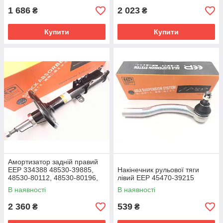
1 686
2 023
₴
₴
Купити
Купити
Амортизатор задній правий
EEP 334388 48530-39885,
Накінечник рульової тяги
48530-80112, 48530-80196,
лівий EEP 45470-39215
48530-80111, 48530-09M60
В наявності
В наявності
2 360
539
₴
₴