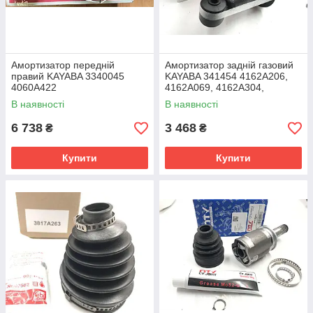
Амортизатор передній
Амортизатор задній газовий
правий KAYABA 3340045
KAYABA 341454 4162A206,
4060A422
4162A069, 4162A304,
4162A0344, 4162A239
В наявності
В наявності
6 738
3 468
₴
₴
Купити
Купити