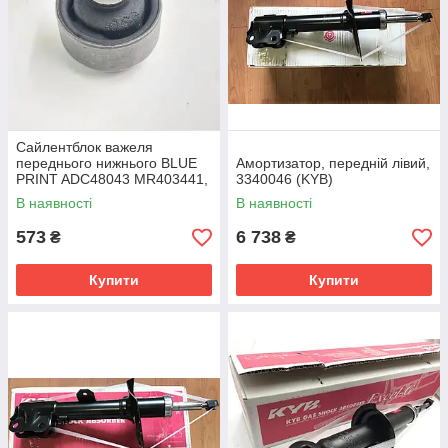
Сайлентблок важеля
переднього нижнього BLUE
Амортизатор, передній лівий,
PRINT ADC48043 MR403441,
3340046 (KYB)
MR510287
В наявності
В наявності
573
6 738
₴
₴
Купити
Купити