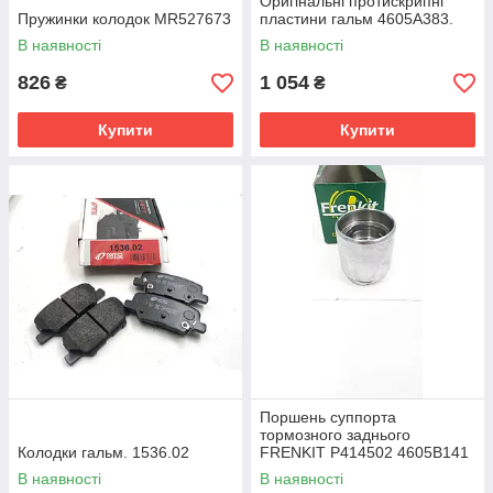
Оригінальні протискрипні
Пружинки колодок MR527673
пластини гальм 4605A383.
В наявності
В наявності
826
1 054
₴
₴
Купити
Купити
Поршень суппорта
тормозного заднього
Колодки гальм. 1536.02
FRENKIT P414502 4605B141
В наявності
В наявності