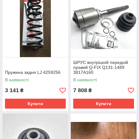
ШРУС внутрішній передній
правий Q-FIX Q131-1489
Пружина задня LJ 4259256
3817A160
В наявності
В наявності
3 141
7 808
₴
₴
Купити
Купити