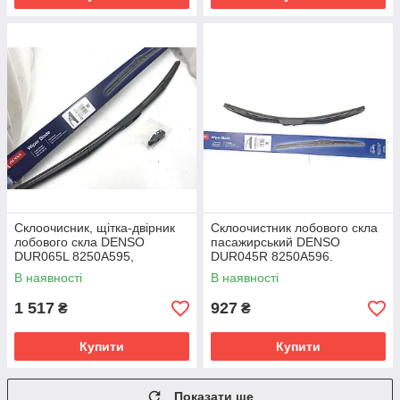
Склоочисник, щітка-двірник
Склоочистник лобового скла
лобового скла DENSO
пасажирський DENSO
DUR065L 8250A595,
DUR045R 8250A596.
8250A753
В наявності
В наявності
1 517
927
₴
₴
Купити
Купити
Показати ще