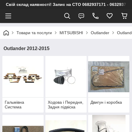
Свій склад наявності! Запис на СТО 0682937171 - 063293717
Товари та послуги
MITSUBISHI
Outlander
Outland
Outlander 2012-2015
Гальмівна
Ходова і Передня,
Двигун і коробка
Система
Задня підвіска