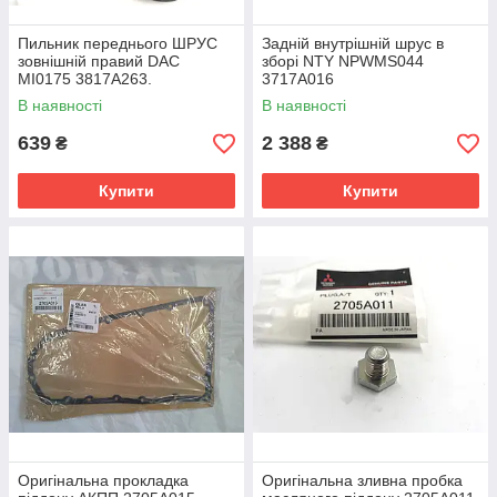
Пильник переднього ШРУС
Задній внутрішній шрус в
зовнішній правий DAC
зборі NTY NPWMS044
MI0175 3817A263.
3717A016
В наявності
В наявності
639
2 388
₴
₴
Купити
Купити
Оригінальна прокладка
Оригінальна зливна пробка