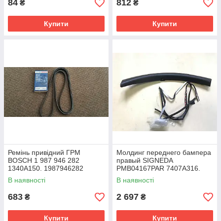
84
812
₴
₴
Купити
Купити
Ремінь привідний ГРМ
Молдинг переднего бампера
BOSCH 1 987 946 282
правый SIGNEDA
1340A150. 1987946282
PMB04167PAR 7407A316.
В наявності
В наявності
683
2 697
₴
₴
Купити
Купити