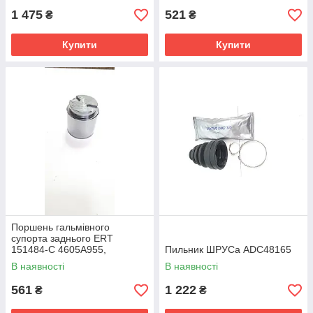
1 475
521
₴
₴
Купити
Купити
Поршень гальмівного
супорта заднього ERT
151484-C 4605A955,
Пильник ШРУСа ADC48165
4605B649, 4605B141
В наявності
В наявності
561
1 222
₴
₴