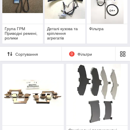
Група ГРМ
Деталі кузова та
Фільтра
Приводні ремені,
кріплення
ролики
агрегатів
Сортування
0
Фільтри