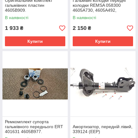
Оригінальний комплект
Гальмівні колодки передні
гальмівних пластин
колодки REMSA 058300
4605B909.
4605A730, 4605A492,
MN102609, MR389550,
В наявності
В наявності
MR205257, MN102616,
MR510680, MZ690338,
1 933
2 150
₴
₴
Купити
Купити
Ремкомплект супорта
гальмівного переднього ERT
Амортизатор, передній лівий,
401631 4605B977.
339124 (EEP)