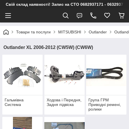
Свій склад наявності! Запис на СТО 0682937171 - 063293717
Товари та послуги
MITSUBISHI
Outlander
Outlan
Outlander XL 2006-2012 (CW5W) (CW6W)
Гальмівна
Ходова і Передня,
Група ГРМ
Система
Задня підвіска
Приводні ремені,
ролики