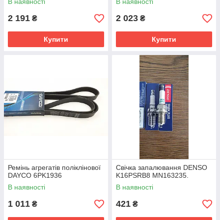
В наявності
В наявності
2 191
2 023
₴
₴
Купити
Купити
Ремінь агрегатів поліклінової
Свічка запалювання DENSO
DAYCO 6PK1936
K16PSRB8 MN163235.
В наявності
В наявності
1 011
421
₴
₴