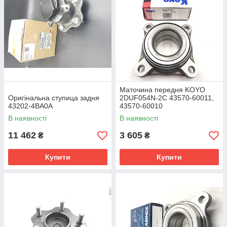
Маточина передня KOYO
Оригінальна ступица задня
2DUF054N-2C 43570-60011,
43202-4BA0A
43570-60010
В наявності
В наявності
11 462
3 605
₴
₴
Купити
Купити