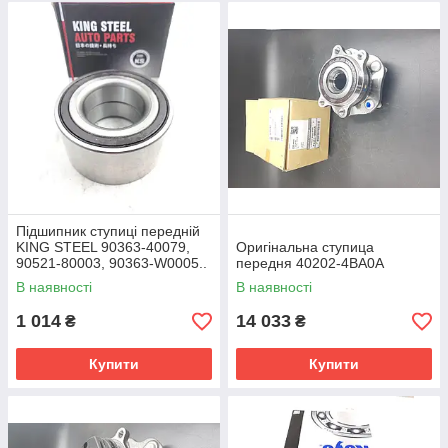
Підшипник ступиці передній
KING STEEL 90363-40079,
Оригінальна ступица
90521-80003, 90363-W0005..
передня 40202-4BA0A
В наявності
В наявності
1 014
14 033
₴
₴
Купити
Купити