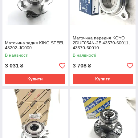
Маточина передня KOYO
Маточина задня KING STEEL
2DUF054N-2E 43570-60011,
43202-JG000
43570-60010
В наявності
В наявності
3 031
3 708
₴
₴
Купити
Купити