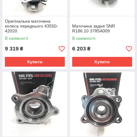
Оригінальна маточина
колеса переднього 43550-
Маточина задня SNR
42020.
R186.10 3785A009
В наявності
В наявності
9 319
6 203
₴
₴
Купити
Купити