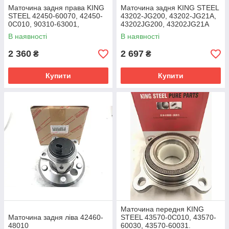
Маточина задня права KING
Маточина задня KING STEEL
STEEL 42450-60070, 42450-
43202-JG200, 43202-JG21A,
0C010, 90310-63001,
43202JG200, 43202JG21A
4245060070, 424500C010,
В наявності
В наявності
9031063001
2 360
2 697
₴
₴
Купити
Купити
Маточина передня KING
Маточина задня ліва 42460-
STEEL 43570-0C010, 43570-
48010
60030, 43570-60031.