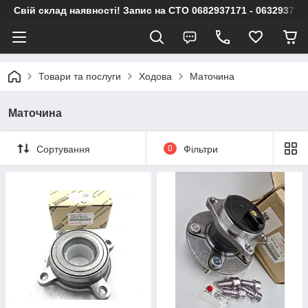
Свій склад наявності! Запис на СТО 0682937171 - 063293717
Товари та послуги
Ходова
Маточина
Маточина
Сортування
0
Фільтри