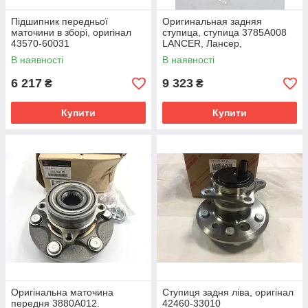
Підшипник передньої
Оригинальная задняя
маточини в зборі, оригінал
ступица, ступица 3785A008
43570-60031
LANCER, Лансер,
OUTLANDER, Аутлендер
В наявності
В наявності
6 217
9 323
₴
₴
Купити
Купити
Оригінальна маточина
Ступиця задня ліва, оригінал
передня 3880A012.
42460-33010