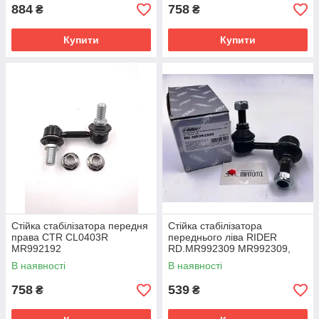
884
758
₴
₴
Купити
Купити
Стійка стабілізатора передня
Стійка стабілізатора
права CTR CL0403R
переднього ліва RIDER
MR992192
RD.MR992309 MR992309,
4056A194, 4056A192.
В наявності
В наявності
758
539
₴
₴