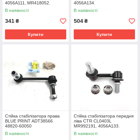
4056A111, MR418052.
4056A134.
В наявності
В наявності
341
504
₴
₴
Купити
Купити
Стійка стабілізатора права
Стійка стабілізатора передня
BLUE PRINT ADT38566
ліва CTR CL0403L
48820-60050
MR992191, 4056A133.
В наявності
В наявності