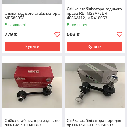
Стійка стабілізатора заднього
Стійка заднього стабілізатора
права RBI M27V73ER
MR586053
4056A112, MR418053.
В наявності
В наявності
779
503
₴
₴
Купити
Купити
Стійка стабілізатора заднього
Стійка стабілізатора передня
ліва GMB 10040367
права PROFIT 23050393